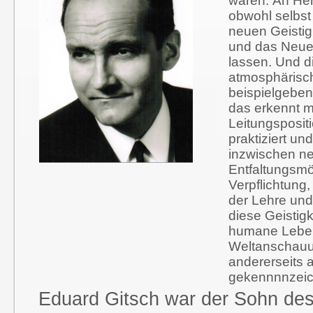
waren. An Her
obwohl selbst
neuen Geistig
und das Neue
lassen. Und d
atmosphärische
beispielgeben
das erkennt ma
Leitungsposit
praktiziert u
inzwischen neu
Entfaltungsmö
Verpflichtung
der Lehre und
diese Geistigk
humane Lebens
Weltanschauun
andererseits 
gekennnnzeich
Eduard Gitsch war der Sohn des