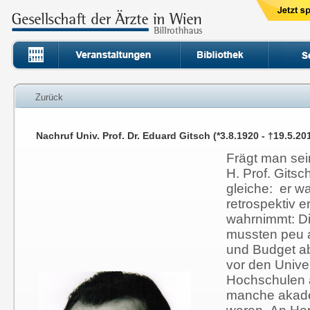
Zurück
Nachruf Univ. Prof. Dr. Eduard Gitsch (*3.8.1920 - †19.5.20
Frägt man sei
H. Prof. Gitsc
gleiche: er wa
retrospektiv 
wahrnimmt: Di
mussten peu a
und Budget a
vor den Univer
Hochschulen a
manche akade