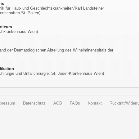
ris
inik für Haut- und Geschlechtskrankheiten/Karl Landsteiner
senschaften St. Pölten)
oticum
schkrankenhaus Wien)
tand der Dermatologischen Abteilung des Wilhelminenspitals der
dikation
Chirurgie und Unfallchirurgie, St. Josef-Krankenhaus Wien)
pressum
Datenschutz
AGB
FAQs
Kontakt
Rücktritt/Widerru