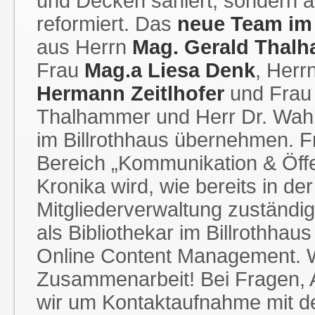
und Decken saniert, sondern a
reformiert. Das
neue Team im 
aus Herrn
Mag. Gerald Thal
Frau
Mag.a Liesa Denk
, Herr
Hermann Zeitlhofer
und Fra
Thalhammer und Herr Dr. Wah
im Billrothhaus übernehmen. F
Bereich „Kommunikation & Öffe
Kronika wird, wie bereits in de
Mitgliederverwaltung zuständig s
als Bibliothekar im Billrothha
Online Content Management. Wi
Zusammenarbeit! Bei Fragen, 
wir um Kontaktaufnahme mit d