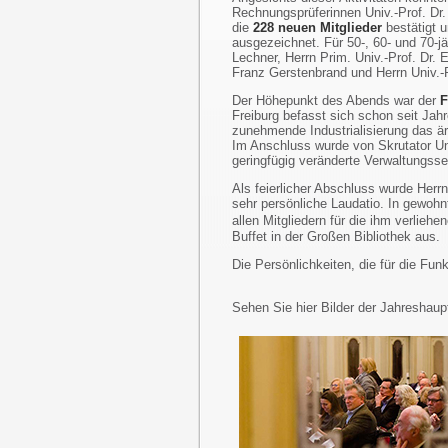
Rechnungsprüferinnen Univ.-Prof. Dr.
die
228 neuen Mitglieder
bestätigt 
ausgezeichnet. Für 50-, 60- und 70-jä
Lechner, Herrn Prim. Univ.-Prof. Dr. E
Franz Gerstenbrand und Herrn Univ.-P
Der Höhepunkt des Abends war der
F
Freiburg befasst sich schon seit Ja
zunehmende Industrialisierung das är
Im Anschluss wurde von Skrutator Un
geringfügig veränderte Verwaltungsse
Als feierlicher Abschluss wurde Herr
sehr persönliche Laudatio. In gewoh
allen Mitgliedern für die ihm verli
Buffet in der Großen Bibliothek aus.
Die Persönlichkeiten, die für die Fu
Sehen Sie hier Bilder der Jahreshau