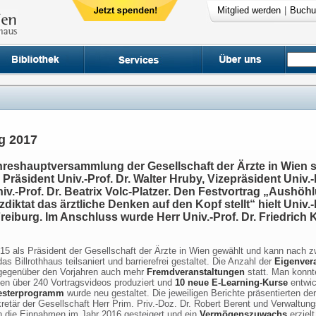
Mitglied werden
|
Buchu
g 2017
hreshauptversammlung der Gesellschaft der Ärzte in Wien st
äsident Univ.-Prof. Dr. Walter Hruby, Vizepräsident Univ.-
iv.-Prof. Dr. Beatrix Volc-Platzer. Den Festvortrag „Aushö
diktat das ärztliche Denken auf den Kopf stellt“ hielt Univ.
Freiburg. Im Anschluss wurde Herr Univ.-Prof. Dr. Friedric
015 als Präsident der Gesellschaft der Ärzte in Wien gewählt und kann nach 
s Billrothhaus teilsaniert und barrierefrei gestaltet. Die Anzahl der
Eigenver
 gegenüber den Vorjahren auch mehr
Fremdveranstaltungen
statt. Man konnt
en über 240 Vortragsvideos produziert und
10 neue E-Learning-Kurse
entwick
sterprogramm
wurde neu gestaltet. Die jeweiligen Berichte präsentierten der
kretär der Gesellschaft Herr Prim. Priv.-Doz. Dr. Robert Berent und Verwaltung
en die Einnahmen im Jahr 2016 gesteigert und ein
Vermögenszuwachs
erziel