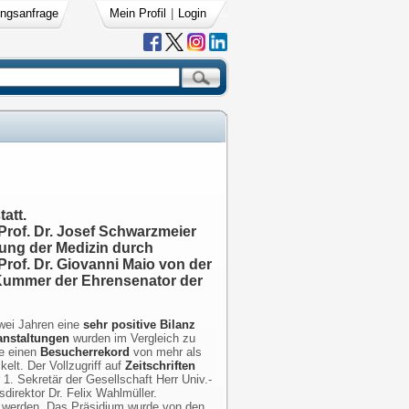
ngsanfrage
Mein Profil
|
Login
att.
Prof. Dr. Josef Schwarzmeier
hlung der Medizin durch
-Prof. Dr. Giovanni Maio von der
h Kummer der Ehrensenator der
zwei Jahren eine
sehr positive Bilanz
anstaltungen
wurden im Vergleich zu
e einen
Besucherrekord
von mehr als
elt. Der Vollzugriff auf
Zeitschriften
 1. Sekretär der Gesellschaft Herr Univ.-
sdirektor Dr. Felix Wahlmüller.
t werden. Das Präsidium wurde von den