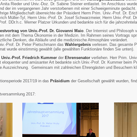
 Anita Rieder und Univ.-Doz. Dr. Sabine Steiner entlastet. Im Anschluss wurd
und der im vergangenen Jahr verstorbenen mit einer Schweigeminute gedacht. 
hrige Mitgliedschaft überreichte der Präsident Herrn Prim. Univ.-Prof. Dr. Eri
rich Müller-Tyl, Herrn Univ.-Prof. Dr. Josef Schwarzmeier, Herrn Univ.-Prof. Dr
rof. DDr.h.c. Werner Platzer Urkunden und bedankte sich für die jahrzehntel
estvortrag von Univ.-Prof. Dr. Giovanni Maio
. Der Internist und Philosoph 
hren mit dem Thema Ökonomie in der Medizin. Im Rahmen seines Vortrags spra
ztliche Denken, die Abläufe und die medizinische Atmosphäre verändert.
iv.-Prof. Dr. Peter Pietschmann das
Wahlergebnis
verlesen. Das gesamte Pr
nat wurde einstimmig gewählt (alle gewählten Funktionäre finden Sie unten).
n
Univ.-Prof. Friedrich Kummer
der
Ehrensenator
verliehen. Herr Prim. Univ
nt eloquenter und amüsanter Art bedankte sich Univ.-Prof. Dr. Kummer beim 
ehene Auszeichnung. Gemeinsam mit zahlreichen Ehrengästen und Besuchern kl
nktionsperiode 2017/19 in das
Präsidium
der Gesellschaft gewählt wurden, fin
ptversammlung 2017: