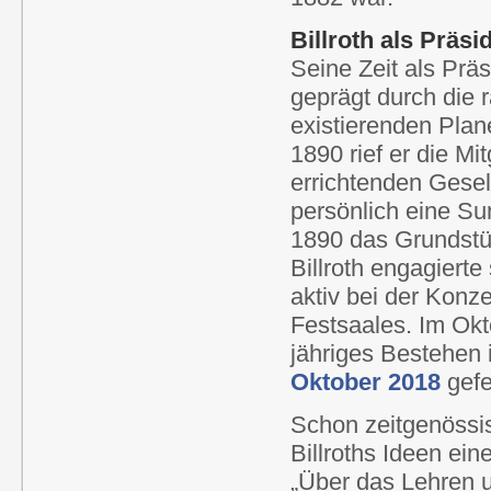
Billroth als Präsi
Seine Zeit als Prä
geprägt durch die 
existierenden Plan
1890 rief er die Mi
errichtenden Gesel
persönlich eine S
1890 das Grundstü
Billroth engagiert
aktiv bei der Konz
Festsaales. Im Ok
jähriges Bestehen
Oktober 2018
gefe
Schon zeitgenössi
Billroths Ideen ei
„Über das Lehren 