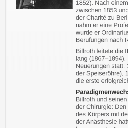
1852). Nach einem 
zwischen 1853 und
der Charité zu Berl
nahm er eine Profe
wurde er Ordinariu
Berufungen nach R
Billroth leitete die
lang (1867–1894).
Neuerungen statt:
der Speiseröhre), 
die erste erfolgre
Paradigmenwechse
Billroth und seine
der Chirurgie: Den
des Körpers mit d
der Anästhesie hatt