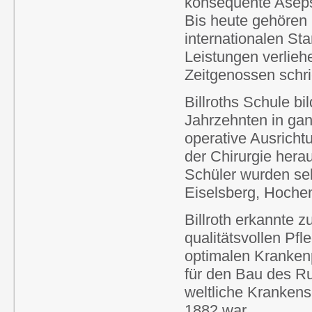
konsequente Asepsi
Bis heute gehören
internationalen Sta
Leistungen verlie
Zeitgenossen schri
Billroths Schule b
Jahrzehnten in gan
operative Ausricht
der Chirurgie hera
Schüler wurden sel
Eiselsberg, Hoche
Billroth erkannte 
qualitätsvollen Pf
optimalen Kranken
für den Bau des Ru
weltliche Kranken
1882 war.