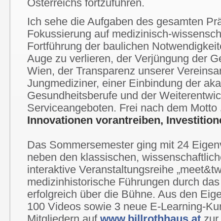
Österreichs fortzuführen.
Ich sehe die Aufgaben des gesamten Prä
Fokussierung auf medizinisch-wissenscha
Fortführung der baulichen Notwendigkei
Auge zu verlieren, der Verjüngung der Ge
Wien, der Transparenz unserer Vereinsar
Jungmediziner, einer Einbindung der a
Gesundheitsberufe und der Weiterentwi
Serviceangeboten. Frei nach dem Motto
Innovationen vorantreiben, Investitio
Das Sommersemester ging mit 24 Eigenv
neben den klassischen, wissenschaftlic
interaktive Veranstaltungsreihe „meet&tw
medizinhistorische Führungen durch das 
erfolgreich über die Bühne. Aus den Ei
100 Videos sowie 3 neue E-Learning-Kurs
Mitgliedern auf
www.billrothhaus.at
zur