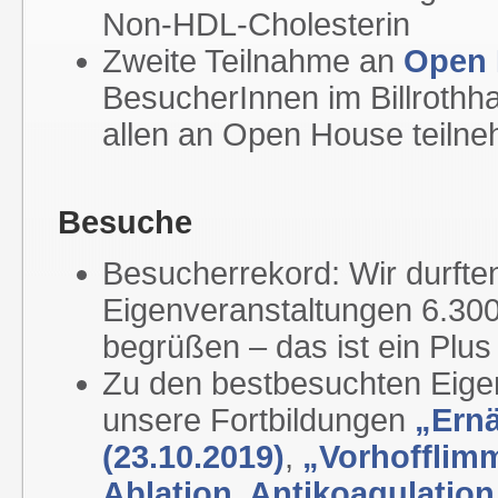
Non-HDL-Cholesterin
Zweite Teilnahme an
Open 
BesucherInnen im Billrothh
allen an Open House teilne
Besuche
Besucherrekord: Wir durfte
Eigenveranstaltungen 6.300
begrüßen – das ist ein Plus
Zu den bestbesuchten Eige
unsere Fortbildungen
„Ern
(23.10.2019)
,
„Vorhofflimm
Ablation, Antikoagulation