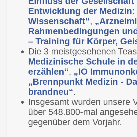
Einfluss der Gesellschaft 
Entwicklung der Medizin:
Wissenschaft“
,
„Arzneimi
Rahmenbedingungen und 
– Training für Körper, Ge
Die 3 meistgesehenen Teas
Medizinische Schule in d
erzählen“
,
„IO Immunonko
„Brennpunkt Medizin - D
brandneu“
.
Insgesamt wurden unsere Vi
über 548.800-mal angesehen
gegenüber dem Vorjahr.