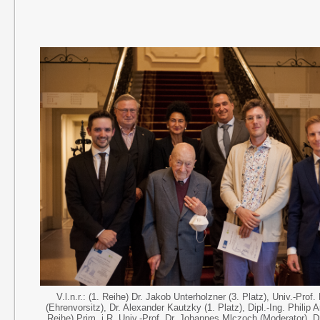
V.l.n.r.: (1. Reihe) Dr. Jakob Unterholzner (3. Platz), Univ.-Prof.
(Ehrenvorsitz), Dr. Alexander Kautzky (1. Platz), Dipl.-Ing. Philip A
Reihe) Prim. i.R. Univ.-Prof. Dr. Johannes Mlczoch (Moderator), 