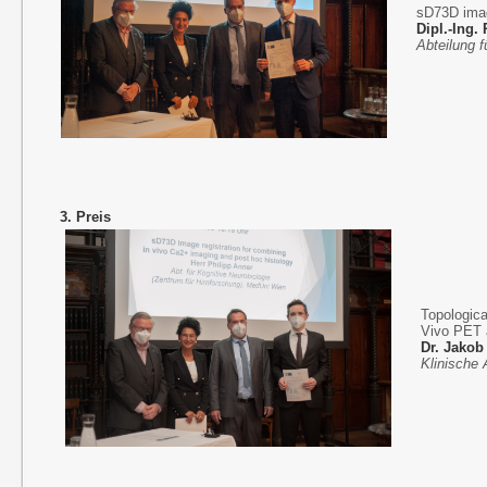
sD73D imag
Dipl.-Ing.
Abteilung 
3. Preis
Topologica
Vivo PET 
Dr. Jakob
Klinische 