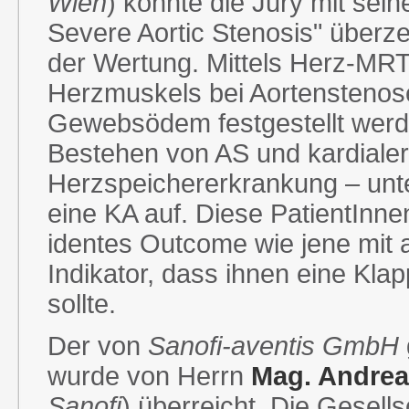
Wien
) konnte die Jury mit sein
Severe Aortic Stenosis" überze
der Wertung. Mittels Herz-MR
Herzmuskels bei Aortenstenos
Gewebsödem festgestellt werde
Bestehen von AS und kardialer
Herzspeichererkrankung – unt
eine KA auf. Diese PatientInne
identes Outcome wie jene mit a
Indikator, dass ihnen eine Kla
sollte.
Der von
Sanofi-aventis GmbH
wurde von Herrn
Mag. Andre
Sanofi
) überreicht. Die Gesells