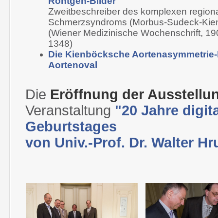
Röntgen-Bilder
Zweitbeschreiber des komplexen region
Schmerzsyndroms (Morbus-Sudeck-Kien
(Wiener Medizinische Wochenschrift, 190
1348)
Die Kienböcksche Aortenasymmetrie-
Aortenoval
Die
Eröffnung der Ausstell
Veranstaltung
"20 Jahre digit
Geburtstages
von Univ.-Prof. Dr. Walter H