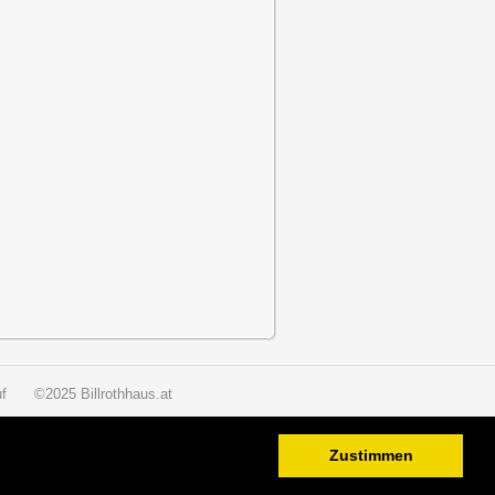
f
©2025 Billrothhaus.at
Zustimmen