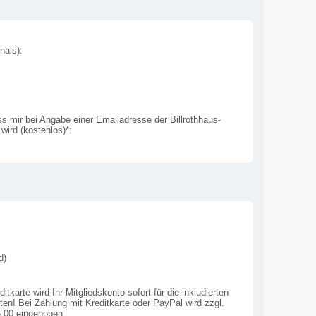
nals):
ss mir bei Angabe einer Emailadresse der Billrothhaus-
wird (kostenlos)*:
d)
tkarte wird Ihr Mitgliedskonto sofort für die inkludierten
ten! Bei Zahlung mit Kreditkarte oder PayPal wird zzgl.
5,00 eingehoben.