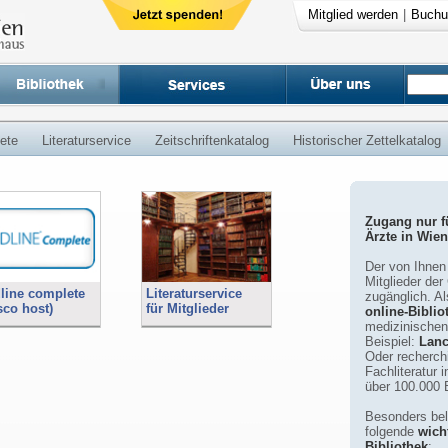
Mitglied werden
|
Buchu
ete
Literaturservice
Zeitschriftenkatalog
Historischer Zettelkatalog
Zugang nur fü
Ärzte in Wien
Der von Ihnen 
Mitglieder der
line complete
Literaturservice
zugänglich. Al
sco host)
für Mitglieder
online-Biblio
medizinischen 
Beispiel:
Lanc
Oder recherch
Fachliteratur 
über 100.000 B
Besonders beli
folgende
wicht
Bibliothek
: