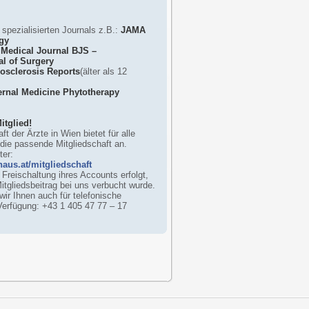
spezialisierten Journals z.B.:
JAMA
gy
 Medical Journal
BJS –
al of Surgery
rosclerosis Reports
(älter als 12
ernal Medicine
Phytotherapy
itglied!
ft der Ärzte in Wien bietet für alle
 die passende Mitgliedschaft an.
er:
aus.at/mitgliedschaft
 Freischaltung ihres Accounts erfolgt,
tgliedsbeitrag bei uns verbucht wurde.
ir Ihnen auch für telefonische
Verfügung: +43 1 405 47 77 – 17