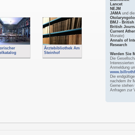
Lancet
NEJM
JAMA
und die 
Otolaryngolo
BMJ - British
British Journ
Current Athe
Monate)
Annals of Int
Research
orischer
Ärztebibliothek Am
elkatalog
Steinhof
Werden Sie M
Die Gesellscha
Interessierten
Anmeldung unt
www.billrothh
Die endgültige
nachdem ihr Mi
Gerne stehen w
Anfragen zur 