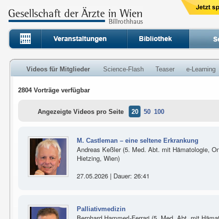
Videos für Mitglieder
Science-Flash
Teaser
e-Learning
2804 Vorträge verfügbar
Angezeigte Videos pro Seite
20
50
100
M. Castleman – eine seltene Erkrankung
Andreas Keßler (5. Med. Abt. mit Hämatologie, Onko
Hietzing, Wien)
27.05.2026 | Dauer: 26:41
Palliativmedizin
Bernhard Hammerl-Ferrari (5. Med. Abt. mit Hämat