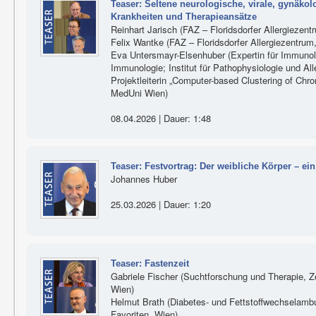
Teaser: Seltene neurologische, virale, gynäk
Krankheiten und Therapieansätze
Reinhart Jarisch (FAZ – Floridsdorfer Allergiezent
Felix Wantke (FAZ – Floridsdorfer Allergiezentrum
Eva Untersmayr-Elsenhuber (Expertin für Immunolo
Immunologie; Institut für Pathophysiologie und Al
Projektleiterin „Computer-based Clustering of Chr
MedUni Wien)
08.04.2026 | Dauer: 1:48
Teaser: Festvortrag: Der weibliche Körper – e
Johannes Huber
25.03.2026 | Dauer: 1:20
Teaser: Fastenzeit
Gabriele Fischer (Suchtforschung und Therapie, Z
Wien)
Helmut Brath (Diabetes- und Fettstoffwechselam
Favoriten, Wien)