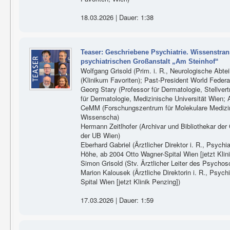
18.03.2026 | Dauer: 1:38
Teaser: Geschriebene Psychiatrie. Wissenstran
psychiatrischen Großanstalt „Am Steinhof“
Wolfgang Grisold (Prim. i. R., Neurologische Abte
(Klinikum Favoriten); Past-President World Federa
Georg Stary (Professor für Dermatologie, Stellvertr
für Dermatologie, Medizinische Universität Wien; 
CeMM (Forschungszentrum für Molekulare Medizin
Wissenscha)
Hermann Zeitlhofer (Archivar und Bibliothekar der
der UB Wien)
Eberhard Gabriel (Ärztlicher Direktor i. R., Psyc
Höhe, ab 2004 Otto Wagner-Spital Wien [jetzt Klin
Simon Grisold (Stv. Ärztlicher Leiter des Psych
Marion Kalousek (Ärztliche Direktorin i. R., Psyc
Spital Wien [jetzt Klinik Penzing])
17.03.2026 | Dauer: 1:59