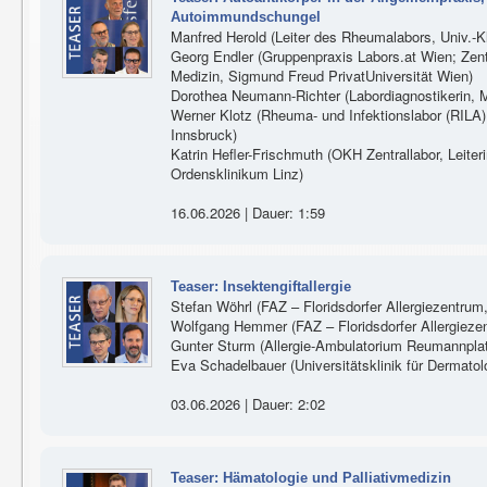
Autoimmundschungel
Manfred Herold (Leiter des Rheumalabors, Univ.-Kli
Georg Endler (Gruppenpraxis Labors.at Wien; Zen
Medizin, Sigmund Freud PrivatUniversität Wien)
Dorothea Neumann-Richter (Labordiagnostikerin, M
Werner Klotz (Rheuma- und Infektionslabor (RILA), 
Innsbruck)
Katrin Hefler-Frischmuth (OKH Zentrallabor, Lei
Ordensklinikum Linz)
16.06.2026 | Dauer: 1:59
Teaser: Insektengiftallergie
Stefan Wöhrl (FAZ – Floridsdorfer Allergiezentrum
Wolfgang Hemmer (FAZ – Floridsdorfer Allergieze
Gunter Sturm (Allergie-Ambulatorium Reumannplatz
Eva Schadelbauer (Universitätsklinik für Dermato
03.06.2026 | Dauer: 2:02
Teaser: Hämatologie und Palliativmedizin