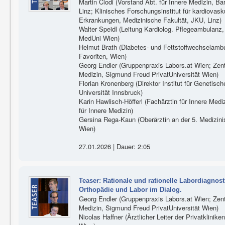
Martin Clodi (Vorstand Abt. für Innere Medizin, B
Linz; Klinisches Forschungsinstitut für kardiovas
Erkrankungen, Medizinische Fakultät, JKU, Linz)
Walter Speidl (Leitung Kardiolog. Pflegeambulanz, U
MedUni Wien)
Helmut Brath (Diabetes- und Fettstoffwechselam
Favoriten, Wien)
Georg Endler (Gruppenpraxis Labors.at Wien; Zen
Medizin, Sigmund Freud PrivatUniversität Wien)
Florian Kronenberg (Direktor Institut für Genetisc
Universität Innsbruck)
Karin Hawlisch-Höfferl (Fachärztin für Innere Medi
für Innere Medizin)
Gersina Rega-Kaun (Oberärztin an der 5. Medizinis
Wien)
27.01.2026 | Dauer: 2:05
Teaser: Rationale und rationelle Labordiagnos
Orthopädie und Labor im Dialog.
Georg Endler (Gruppenpraxis Labors.at Wien; Zen
Medizin, Sigmund Freud PrivatUniversität Wien)
Nicolas Haffner (Ärztlicher Leiter der Privatklinik