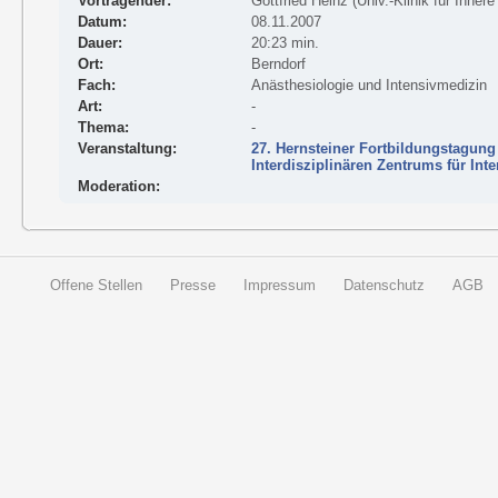
Vortragender:
Gottfried Heinz (Univ.-Klinik für Inne
Datum:
08.11.2007
Dauer:
20:23 min.
Ort:
Berndorf
Fach:
Anästhesiologie und Intensivmedizin
Art:
-
Thema:
-
Veranstaltung:
27. Hernsteiner Fortbildungstagung
Interdisziplinären Zentrums für Int
Moderation:
Offene Stellen
Presse
Impressum
Datenschutz
AGB