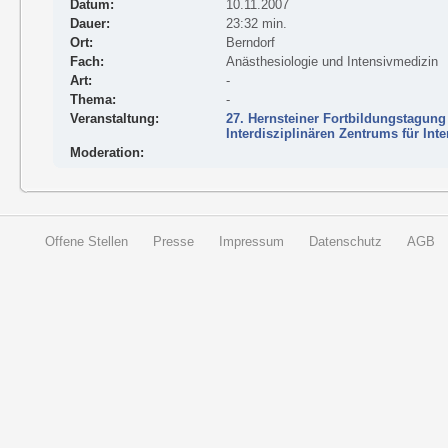
Datum:
10.11.2007
Dauer:
23:32 min.
Ort:
Berndorf
Fach:
Anästhesiologie und Intensivmedizin
Art:
-
Thema:
-
Veranstaltung:
27. Hernsteiner Fortbildungstagung
Interdisziplinären Zentrums für Int
Moderation:
Offene Stellen
Presse
Impressum
Datenschutz
AGB