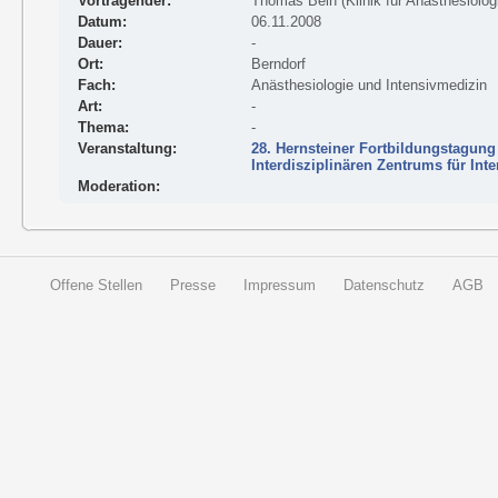
Vortragender:
Thomas Bein (Klinik für Anästhesiolog
Datum:
06.11.2008
Dauer:
-
Ort:
Berndorf
Fach:
Anästhesiologie und Intensivmedizin
Art:
-
Thema:
-
Veranstaltung:
28. Hernsteiner Fortbildungstagung
Interdisziplinären Zentrums für Int
Moderation:
Offene Stellen
Presse
Impressum
Datenschutz
AGB