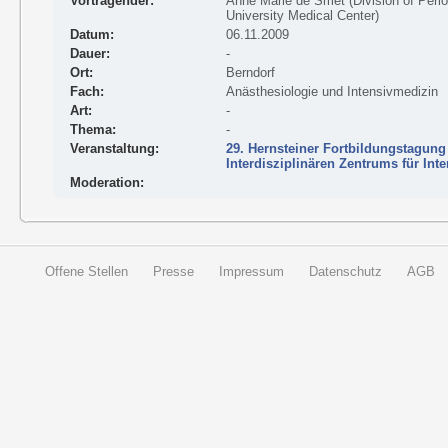
Vortragender:
Anne Marie de Smet (Division of Peri
University Medical Center)
Datum:
06.11.2009
Dauer:
-
Ort:
Berndorf
Fach:
Anästhesiologie und Intensivmedizin
Art:
-
Thema:
-
Veranstaltung:
29. Hernsteiner Fortbildungstagung
Interdisziplinären Zentrums für Int
Moderation:
Offene Stellen
Presse
Impressum
Datenschutz
AGB