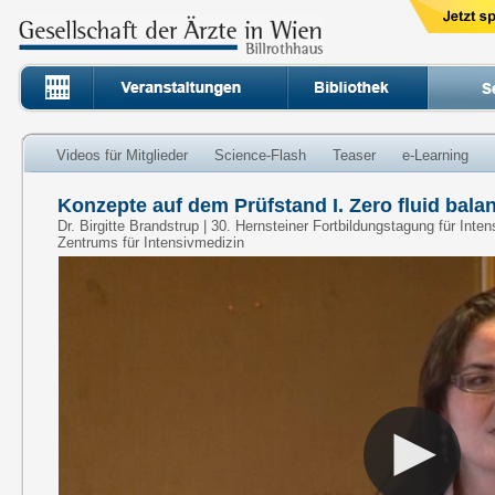
Videos für Mitglieder
Science-Flash
Teaser
e-Learning
Konzepte auf dem Prüfstand I. Zero fluid balan
Dr. Birgitte Brandstrup | 30. Hernsteiner Fortbildungstagung für Inte
Zentrums für Intensivmedizin