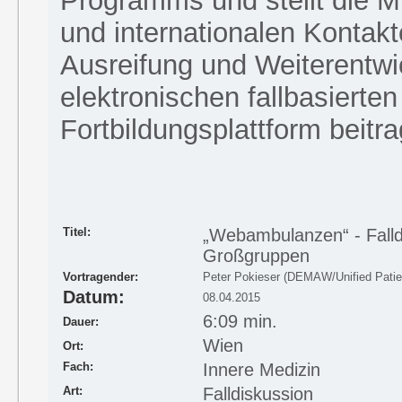
Programms und stellt die Mi
und internationalen Kontakte
Ausreifung und Weiterentwi
elektronischen fallbasierten
Fortbildungsplattform beitr
Titel:
„Webambulanzen“ - Falld
Großgruppen
Vortragender:
Peter Pokieser (DEMAW/Unified Patie
Datum:
08.04.2015
6:09 min.
Dauer:
Wien
Ort:
Fach:
Innere Medizin
Art:
Falldiskussion