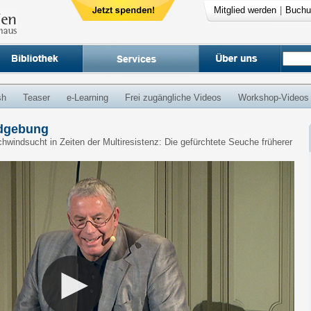
Mitglied werden
|
Buchu
sh
Teaser
e-Learning
Frei zugängliche Videos
Workshop-Videos
ildgebung
chwindsucht in Zeiten der Multiresistenz: Die gefürchtete Seuche früherer