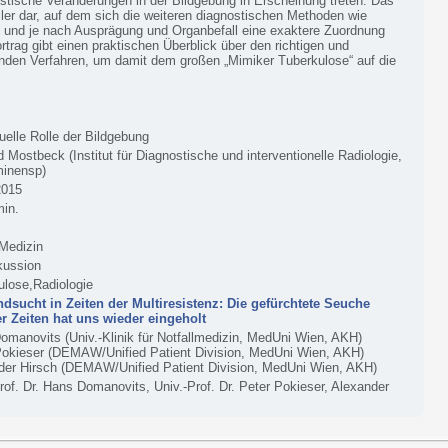
istische Veränderungen in der Bildgebung in Erscheinung treten. Das
iler dar, auf dem sich die weiteren diagnostischen Methoden wie
und je nach Ausprägung und Organbefall eine exaktere Zuordnung
trag gibt einen praktischen Überblick über den richtigen und
enden Verfahren, um damit dem großen „Mimiker Tuberkulose“ auf die
uelle Rolle der Bildgebung
 Mostbeck (Institut für Diagnostische und interventionelle Radiologie,
minensp)
2015
min.
 Medizin
kussion
ulose,Radiologie
dsucht in Zeiten der Multiresistenz: Die gefürchtete Seuche
er Zeiten hat uns wieder eingeholt
omanovits (Univ.-Klinik für Notfallmedizin, MedUni Wien, AKH)
Pokieser (DEMAW/Unified Patient Division, MedUni Wien, AKH)
der Hirsch (DEMAW/Unified Patient Division, MedUni Wien, AKH)
rof. Dr. Hans Domanovits, Univ.-Prof. Dr. Peter Pokieser, Alexander