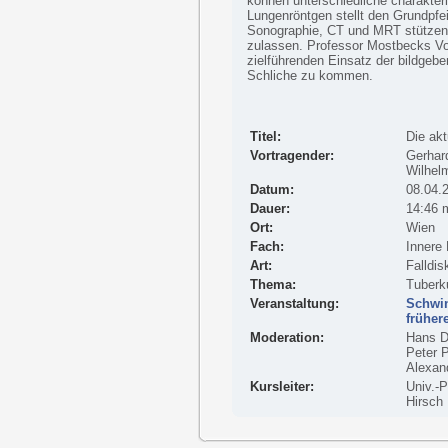
können unterschiedliche charakter
Lungenröntgen stellt den Grundpfe
Sonographie, CT und MRT stützen 
zulassen. Professor Mostbecks Vor
zielführenden Einsatz der bildgeb
Schliche zu kommen.
Titel:
Die akt
Vortragender:
Gerhard
Wilhel
Datum:
08.04.
Dauer:
14:46 
Ort:
Wien
Fach:
Innere
Art:
Falldis
Thema:
Tuberk
Veranstaltung:
Schwin
früher
Moderation:
Hans D
Peter 
Alexan
Kursleiter:
Univ.-P
Hirsch