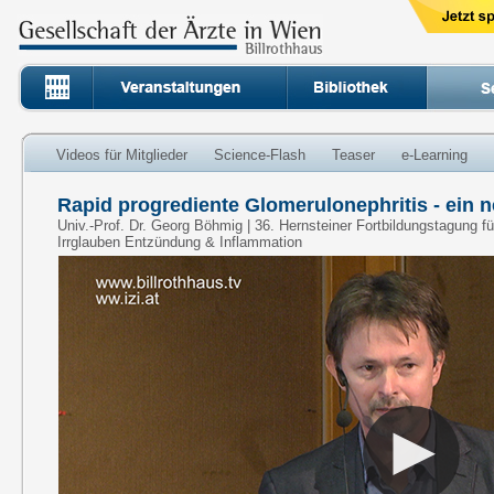
Videos für Mitglieder
Science-Flash
Teaser
e-Learning
Rapid progrediente Glomerulonephritis - ein n
Univ.-Prof. Dr. Georg Böhmig | 36. Hernsteiner Fortbildungstagung 
Irrglauben Entzündung & Inflammation