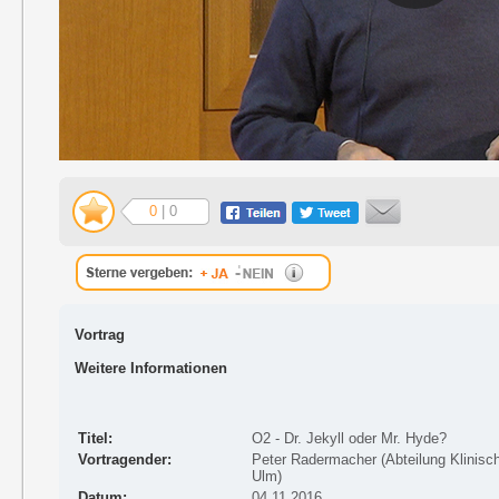
0
| 0
Vortrag
Weitere Informationen
Titel:
O2 - Dr. Jekyll oder Mr. Hyde?
Vortragender:
Peter Radermacher (Abteilung Klinisch
Ulm)
Datum:
04.11.2016