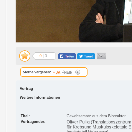
0
| 0
Vortrag
Weitere Informationen
Titel:
Gewebsersatz aus dem Bioreaktor
Vortragender:
Oliver Pullig (Translationszentr
für Krebsund Muskuloskelettale E
Institutsteil Würzburg)