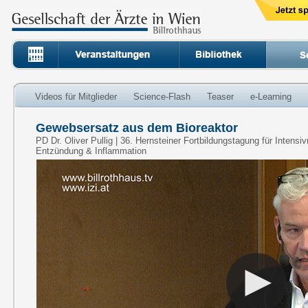
Videos für Mitglieder
Science-Flash
Teaser
e-Learning
Gewebsersatz aus dem Bioreaktor
PD Dr. Oliver Pullig | 36. Hernsteiner Fortbildungstagung für Intens
Entzündung & Inflammation