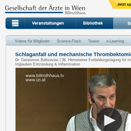
Videos für Mitglieder
Science-Flash
Teaser
e-Learning
Schlaganfall und mechanische Thrombektomi
Dr. Gerasimos Baltsavias | 36. Hernsteiner Fortbildungstagung für 
Irrglauben Entzündung & Inflammation