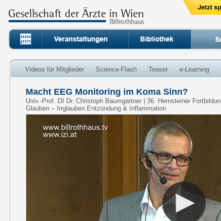
Videos für Mitglieder
Science-Flash
Teaser
e-Learning
Macht EEG Monitoring im Koma Sinn?
Univ.-Prof. DI Dr. Christoph Baumgartner | 36. Hernsteiner Fortbild
Glauben – Irrglauben Entzündung & Inflammation