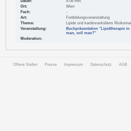
Dauer:
4:08 min.
Ort:
Wien
Fach:
-
Art:
Fortbildungsveranstaltung
Thema:
Lipide und kardiovasküläres Risikom
Veranstaltung:
Buchpräsentation "Lipidtherapie i
man, soll man?"
Moderation:
Offene Stellen
Presse
Impressum
Datenschutz
AGB