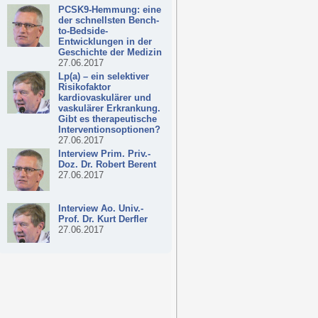
PCSK9-Hemmung: eine
der schnellsten Bench-
to-Bedside-
Entwicklungen in der
Geschichte der Medizin
27.06.2017
Lp(a) – ein selektiver
Risikofaktor
kardiovaskulärer und
vaskulärer Erkrankung.
Gibt es therapeutische
Interventionsoptionen?
27.06.2017
Interview Prim. Priv.-
Doz. Dr. Robert Berent
27.06.2017
Interview Ao. Univ.-
Prof. Dr. Kurt Derfler
27.06.2017
Interview Prim. em.
Univ.-Prof. Dr. Walter
Hruby
27.06.2017
Interview Univ.-Prof. Dr.