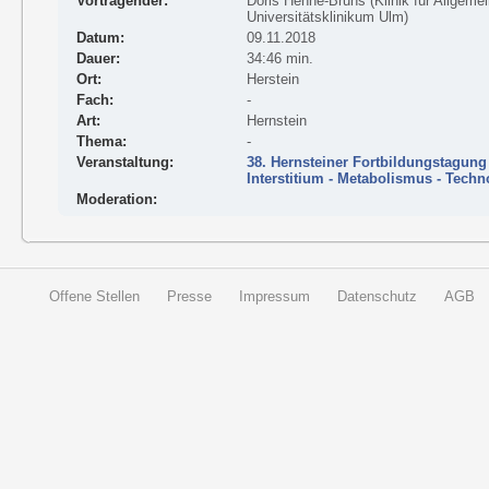
Vortragender:
Doris Henne-Bruns (Klinik für Allgemei
Universitätsklinikum Ulm)
Datum:
09.11.2018
Dauer:
34:46 min.
Ort:
Herstein
Fach:
-
Art:
Hernstein
Thema:
-
Veranstaltung:
38. Hernsteiner Fortbildungstagung
Interstitium - Metabolismus - Techn
Moderation:
Offene Stellen
Presse
Impressum
Datenschutz
AGB