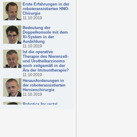
Erste Erfahrungen in der
roboterassistierten HNO-
Chirurgie
11.10.2019
Bedeutung der
Doppelkonsole mit dem
XI-System in der
Ausbildung
11.10.2019
Ist die operative
Therapie des Nierenzell-
und Urothelkarzinoms
noch zeitgemäß in der
Ära der Immuntherapie?
11.10.2019
Herausforderungen in
der roboterassistierten
Hernienchirurgie
11.10.2019
Robotics for rectal
cancer surgery: nice to
have or must-have?
11.10.2019
Ergebnisse der
internationalen
Pianoforte-Studie beim