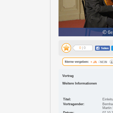
0
| 0
Vortrag
Weitere Informationen
Titel:
Einlei
Vortragender:
Bernhar
Martin
Datum:
07.10.