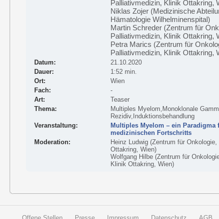
Palliativmedizin, Klinik Ottakring,
Niklas Zojer (Medizinische Abteil
Hämatologie Wilhelminenspital)
Martin Schreder (Zentrum für Onk
Palliativmedizin, Klinik Ottakring,
Petra Marics (Zentrum für Onkolo
Palliativmedizin, Klinik Ottakring,
Datum:
21.10.2020
Dauer:
1:52 min.
Ort:
Wien
Fach:
-
Art:
Teaser
Thema:
Multiples Myelom,Monoklonale Gammo
Rezidiv,Induktionsbehandlung
Veranstaltung:
Multiples Myelom – ein Paradigma 
medizinischen Fortschritts
Moderation:
Heinz Ludwig (Zentrum für Onkologie, 
Ottakring, Wien)
Wolfgang Hilbe (Zentrum für Onkologie
Klinik Ottakring, Wien)
Offene Stellen
Presse
Impressum
Datenschutz
AGB