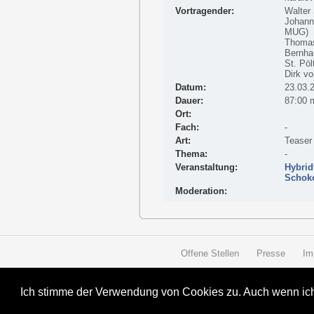
Vortragender:
Walter 
Johann
MUG)
Thomas
Bernhar
St. Pöl
Dirk vo
Datum:
23.03.
Dauer:
87:00 
Ort:
Fach:
-
Art:
Teaser
Thema:
-
Veranstaltung:
Hybrid
Schoko
Moderation:
Offene Stellen
Presse
Im
Ich stimme der Verwendung von Cookies zu. Auch wenn ich 