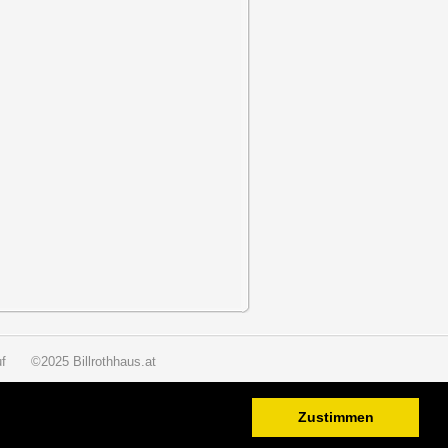
f
©2025 Billrothhaus.at
Zustimmen