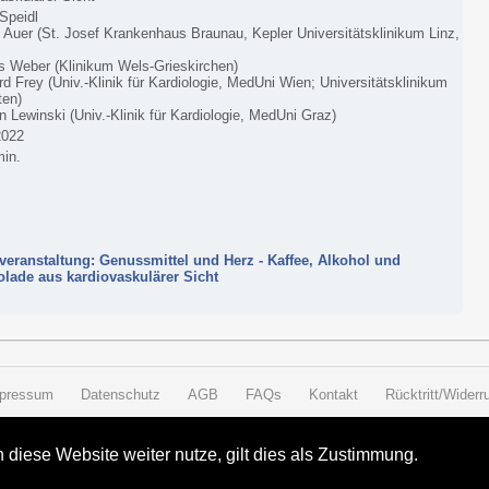
Speidl
 Auer (St. Josef Krankenhaus Braunau, Kepler Universitätsklinikum Linz,
 Weber (Klinikum Wels-Grieskirchen)
d Frey (Univ.-Klinik für Kardiologie, MedUni Wien; Universitätsklinikum
ten)
n Lewinski (Univ.-Klinik für Kardiologie, MedUni Graz)
2022
min.
veranstaltung: Genussmittel und Herz - Kaffee, Alkohol und
lade aus kardiovaskulärer Sicht
pressum
Datenschutz
AGB
FAQs
Kontakt
Rücktritt/Widerru
diese Website weiter nutze, gilt dies als Zustimmung.