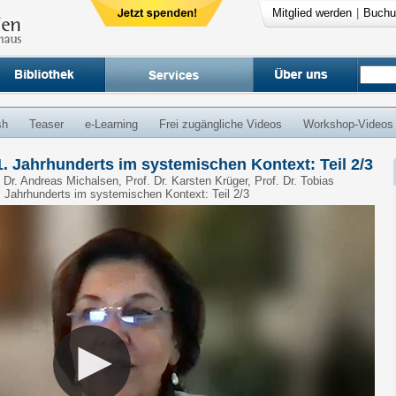
Mitglied werden
|
Buchu
sh
Teaser
e-Learning
Frei zugängliche Videos
Workshop-Videos
. Jahrhunderts im systemischen Kontext: Teil 2/3
f. Dr. Andreas Michalsen, Prof. Dr. Karsten Krüger, Prof. Dr. Tobias
 Jahrhunderts im systemischen Kontext: Teil 2/3