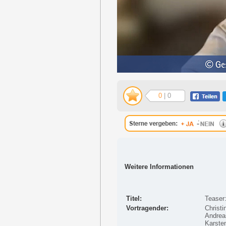
0
| 0
Weitere Informationen
Titel:
Teaser
Vortragender:
Christi
Andreas
Karste