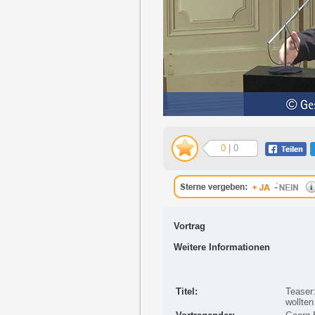
0
| 0
Vortrag
Weitere Informationen
Titel:
Teaser
wollte