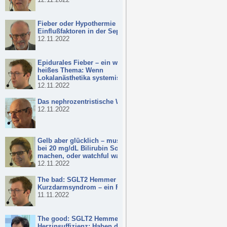
Fieber oder Hypothermie –
Einflußfaktoren in der Sepsis
12.11.2022
Epidurales Fieber – ein wirklich
heißes Thema: Wenn
Lokalanästhetika systemisch wirken!
12.11.2022
Das nephrozentristische Weltbild
12.11.2022
Gelb aber glücklich – muss ich mir
bei 20 mg/dL Bilirubin Sorgen
machen, oder watchful waiting?
12.11.2022
The bad: SGLT2 Hemmer und
Kurzdarmsyndrom – ein Fall
11.11.2022
The good: SGLT2 Hemmer in der
Herzinsuffizienz: Haben die neuen