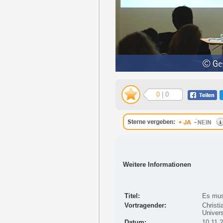
0
| 0
Weitere Informationen
Titel:
Es mus
Vortragender:
Christi
Univers
Datum:
10.11.