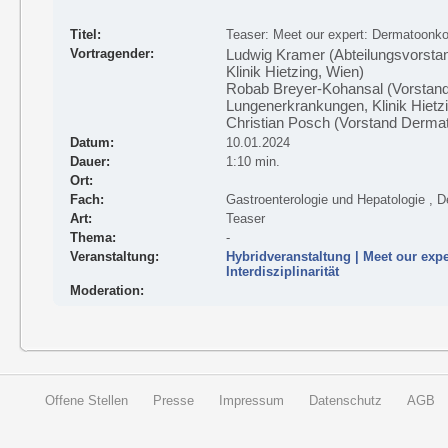
Titel:
Teaser: Meet our expert: Dermatoonkolo
Vortragender:
Ludwig Kramer (Abteilungsvorstan
Klinik Hietzing, Wien)
Robab Breyer-Kohansal (Vorstand 
Lungenerkrankungen, Klinik Hietz
Christian Posch (Vorstand Dermato
Datum:
10.01.2024
Dauer:
1:10 min.
Ort:
Fach:
Gastroenterologie und Hepatologie , 
Art:
Teaser
Thema:
-
Veranstaltung:
Hybridveranstaltung | Meet our exp
Interdisziplinarität
Moderation:
Offene Stellen
Presse
Impressum
Datenschutz
AGB