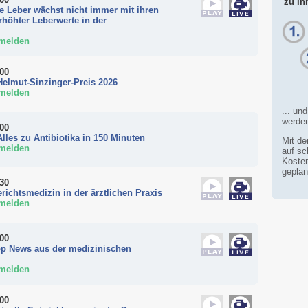
zu Ih
ie Leber wächst nicht immer mit ihren
höhter Leberwerte in der
nmelden
:00
Helmut-Sinzinger-Preis 2026
nmelden
... un
werde
:00
lles zu Antibiotika in 150 Minuten
Mit d
nmelden
auf sc
Kosten
geplan
:30
richtsmedizin in der ärztlichen Praxis
nmelden
:00
Top News aus der medizinischen
nmelden
:00