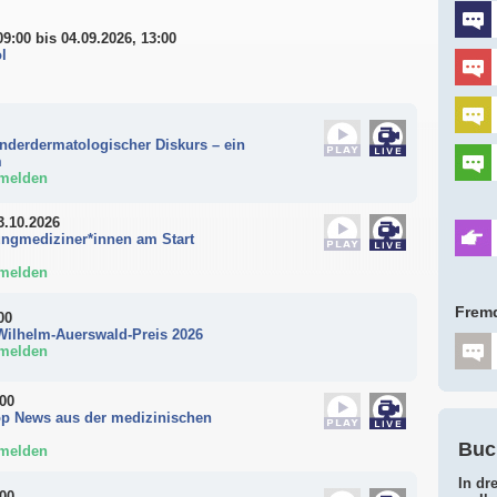
09:00
bis 04.09.2026, 13:00
l
inderdermatologischer Diskurs – ein
m
nmelden
3.10.2026
ungmediziner*innen am Start
nmelden
Fremd
00
Wilhelm-Auerswald-Preis 2026
nmelden
:00
Top News aus der medizinischen
Buc
nmelden
In dr
:00