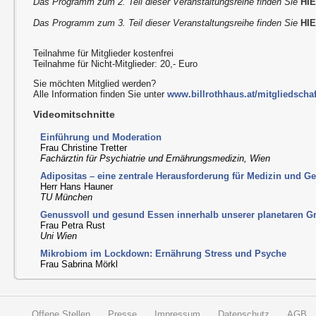
Das Programm zum 2. Teil dieser Veranstaltungsreihe finden Sie
HI
Das Programm zum 3. Teil dieser Veranstaltungsreihe finden Sie
HI
Teilnahme für Mitglieder kostenfrei
Teilnahme für Nicht-Mitglieder: 20,- Euro
Sie möchten Mitglied werden?
Alle Information finden Sie unter
www.billrothhaus.at/mitgliedschaf
Videomitschnitte
Einführung und Moderation
Frau Christine Tretter
Fachärztin für Psychiatrie und Ernährungsmedizin, Wien
Adipositas – eine zentrale Herausforderung für Medizin und Ge
Herr Hans Hauner
TU München
Genussvoll und gesund Essen innerhalb unserer planetaren G
Frau Petra Rust
Uni Wien
Mikrobiom im Lockdown: Ernährung Stress und Psyche
Frau Sabrina Mörkl
Offene Stellen
Presse
Impressum
Datenschutz
AGB