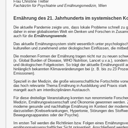
Frau Christine Tretter
Fachärztin für Psychiatrie und Ernährungsmedizin, Wien
Ernährung des 21. Jahrhunderts im systemischen K
Die aktuelle Pandemie zeigte uns, dass lokale Probleme schnell zu 
daher in einer globalisierten Welt ein Denken und Forschen in Zusam
auch für die
Ernährungswende
.
Das aktuelle Ernährungssystem steht wesentlich unter psychologische
kulturellen und zunehmend unter ökologischen Einflüssen, die mitb
Die modernen Formen der Ernährung tragen nicht nur zu neuen schw
(s. Global Burden of Disease, WHO Nutrition, Lancet u.v.a.), sondern
und ökologischen Folgekosten. So trägt der aktuelle Ernährungsstil
hinlänglich bekannten Klimaveränderungen bei (z. B. bis zu 23 Proz
Emissionen).
Speziell in der Medizin, die große wissenschaftliche Fortschritte vorw
das hoch relevante Thema Ernährung in Ausbildung und Praxis stark 
mangelt auch am interdisziplinären Austausch.
Für diese dreiteilige Veranstaltung konnten nun renommierte Forsch
Medizin, Ernährungswissenschaft und Ökonomie gewonnen werden. Zie
moderne gesunde und nachhaltige Ernährung im Kontext der modernen
darzustellen (Krebserkrankungen, Hypertonie, Störungen des Stoffwe
Bewegungsapparates oder der Psyche).
Im ersten Teil werden die Richtlinien bzw. Folgen eines Ernährungsv
ernährungswissenschaftlicher Sicht präsentiert. Anschließend werden