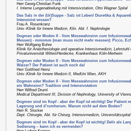
Herr Georg-Christian Funk
I. Interne Lungenabteilung mit Intensivstation, Otto Wagner Spital
Das Salz in der (Ur)Suppe - Salz ist Leben! Diuretika & Aquare
Intensivist wissen?
Frau A. Rosenkranz
Univ.-Klinik für Innere Medizin, Klin. Abt. f. Nephrologie
Dogmen oder Moden II - Vom Messwahnsinn zum Infusionsw
Messen) - mmnmm (man muss nicht mehr messen): Picco, E
Herr Wolfgang Buhre
Klinik für Anästhesiologie und operative Intensivmedizin, Lehrstuhl 
Privatuniversität Witten/Herdecke, Krankenhaus Köln-Merheim
Dogmen oder Moden II - Vom Messwahnsinn zum Infusionswah
Walzer? Der Patient ist auch noch da!
Herr Gottfried Heinz
Univ.-Klinik für Innere Medizin II, MedUni Wien, AKH
Dogmen oder Moden II - Vom Messwahnsinn zum Infusionswahn
ein Wahnsinn? Tradition und Intensivstation
Herr Wilfred Druml
Medical Department III, Division of Nephrology, University of Vienn
Dogmen sind im Kopf - aber der Kopf ist wichtig! Der Patient m
Lagerung und d’rumherum. Warum nicht auf dem Boden?
Herr R. Stocker
Dept. Chirurgie, Abt. für Chirurg. Intensivmedizin, Universitätsspital
Dogmen sind im Kopf - aber der Kopf ist wichtig! Delir als La
Sedierung – kann ich es vermeiden?
Herr Ludwig Kramer