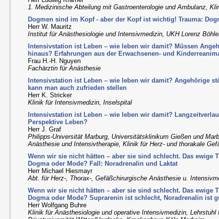
1. Medizinische Abteilung mit Gastroenterologie und Ambulanz, Klin
Dogmen sind im Kopf - aber der Kopf ist wichtig! Trauma: D
Herr W. Mauritz
Institut für Anästhesiologie und Intensivmedizin, UKH Lorenz Böhle
Intensivstation ist Leben – wie leben wir damit? Müssen Ange
hinaus? Erfahrungen aus der Erwachsenen- und Kinderreanim
Frau H.-H. Nguyen
Fachärztin für Anästhesie
Intensivstation ist Leben – wie leben wir damit? Angehörige s
kann man auch zufrieden stellen
Herr K. Stricker
Klinik für Intensivmedizin, Inselspital
Intensivstation ist Leben – wie leben wir damit? Langzeitverla
Perspektive Leben?
Herr J. Graf
Philipps-Universität Marburg, Universitätsklinikum Gießen und Mar
Anästhesie und Intensivtherapie, Klinik für Herz- und thorakale Gef
Wenn wir sie nicht hätten – aber sie sind schlecht. Das ewig
Dogma oder Mode? Fall: Noradrenalin und Laktat
Herr Michael Hiesmayr
Abt. für Herz-, Thorax-, Gefäßchirurgische Anästhesie u. Intensi
Wenn wir sie nicht hätten – aber sie sind schlecht. Das ewig
Dogma oder Mode? Suprarenin ist schlecht, Noradrenalin ist 
Herr Wolfgang Buhre
Klinik für Anästhesiologie und operative Intensivmedizin, Lehrstuhl 