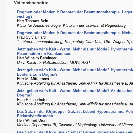
Videomitschnitte
Dogmen oder Moden I: Dogmen der Beatmungstherapie. Lageru
wichtig?
Herr Thomas Bein
Klinik für Anästhesiologie, Klinikum der Universität Regensburg
Dogmen oder Moden I: Dogmen der Beatmungstherapie. Nicht
Frau Sylvia Hartl
1. Interne Lungenabteilung, Respiratory Care Unit, Otto-Wagner-Spi
Jetzt geben wir's Kalt - Warm. Mehr als nur Mode? Hypothermie
Reanimation im Krankenhaus
Herr Wilhelm Behringer
Univ.-Klinik für Notfallmedizin, MUW, AKH
Jetzt geben wir's Kalt - Warm. Mehr als nur Mode? Hypotherm
Evidenz zum Dogma?
Herr M. Mittermayr
Klinische Abteilung für Anästhesie, Univ.-Klinik für Anästhesie u. A
Jetzt geben wir's Kalt - Warm. Mehr als nur Mode? Azidose be
Dogma?
Frau P. Innerhofer
Klinische Abteilung für Anästhesie, Univ.-Klinik für Anästhesie u. A
Das Salz in der (Ur)Suppe - Salz ist Leben! Hyponatriämie: Pol
Elektrolytstörungen
Herr Wilfred Druml
Medical Department III, Division of Nephrology, University of Vienn
Das Salz in der (Ur)Suppe - Salz ist Leben! Hypernatriämie - e