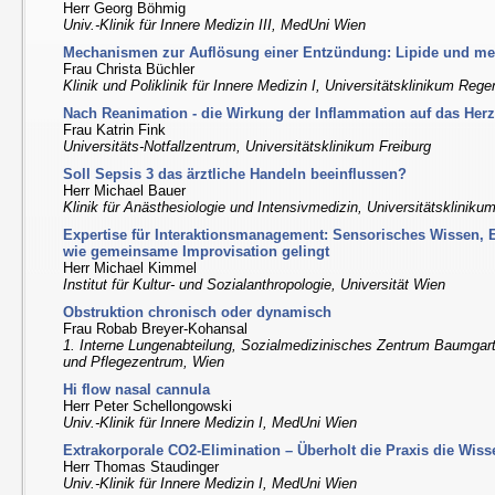
Herr Georg Böhmig
Univ.-Klinik für Innere Medizin III, MedUni Wien
Mechanismen zur Auflösung einer Entzündung: Lipide und me
Frau Christa Büchler
Klinik und Poliklinik für Innere Medizin I, Universitätsklinikum Reg
Nach Reanimation - die Wirkung der Inflammation auf das Her
Frau Katrin Fink
Universitäts-Notfallzentrum, Universitätsklinikum Freiburg
Soll Sepsis 3 das ärztliche Handeln beeinflussen?
Herr Michael Bauer
Klinik für Anästhesiologie und Intensivmedizin, Universitätskliniku
Expertise für Interaktionsmanagement: Sensorisches Wissen,
wie gemeinsame Improvisation gelingt
Herr Michael Kimmel
Institut für Kultur- und Sozialanthropologie, Universität Wien
Obstruktion chronisch oder dynamisch
Frau Robab Breyer-Kohansal
1. Interne Lungenabteilung, Sozialmedizinisches Zentrum Baumgar
und Pflegezentrum, Wien
Hi flow nasal cannula
Herr Peter Schellongowski
Univ.-Klinik für Innere Medizin I, MedUni Wien
Extrakorporale CO2-Elimination – Überholt die Praxis die Wiss
Herr Thomas Staudinger
Univ.-Klinik für Innere Medizin I, MedUni Wien