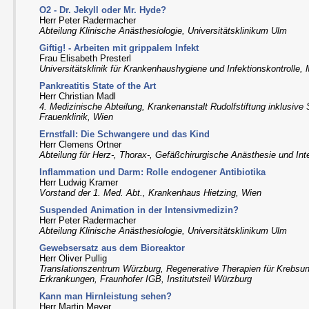
O2 - Dr. Jekyll oder Mr. Hyde?
Herr Peter Radermacher
Abteilung Klinische Anästhesiologie, Universitätsklinikum Ulm
Giftig! - Arbeiten mit grippalem Infekt
Frau Elisabeth Presterl
Universitätsklinik für Krankenhaushygiene und Infektionskontrolle
Pankreatitis State of the Art
Herr Christian Madl
4. Medizinische Abteilung, Krankenanstalt Rudolfstiftung inklusiv
Frauenklinik, Wien
Ernstfall: Die Schwangere und das Kind
Herr Clemens Ortner
Abteilung für Herz-, Thorax-, Gefäßchirurgische Anästhesie und I
Inflammation und Darm: Rolle endogener Antibiotika
Herr Ludwig Kramer
Vorstand der 1. Med. Abt., Krankenhaus Hietzing, Wien
Suspended Animation in der Intensivmedizin?
Herr Peter Radermacher
Abteilung Klinische Anästhesiologie, Universitätsklinikum Ulm
Gewebsersatz aus dem Bioreaktor
Herr Oliver Pullig
Translationszentrum Würzburg, Regenerative Therapien für Krebsu
Erkrankungen, Fraunhofer IGB, Institutsteil Würzburg
Kann man Hirnleistung sehen?
Herr Martin Meyer