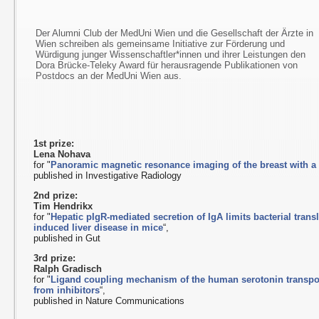
Der Alumni Club der MedUni Wien und die Gesellschaft der Ärzte in
Wien schreiben als gemeinsame Initiative zur Förderung und
Würdigung junger Wissenschaftler*innen und ihrer Leistungen den
Dora Brücke-Teleky Award für herausragende Publikationen von
Postdocs an der MedUni Wien aus.
1st prize:
Lena Nohava
for "
Panoramic magnetic resonance imaging of the breast with a 
published in Investigative Radiology
2nd prize:
Tim Hendrikx
for "
Hepatic pIgR-mediated secretion of IgA limits bacterial trans
induced liver disease in mice
“,
published in Gut
3rd prize:
Ralph Gradisch
for "
Ligand coupling mechanism of the human serotonin transport
from inhibitors
“,
published in Nature Communications