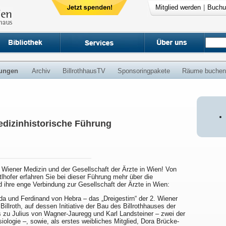
Mitglied werden
|
Buchu
ungen
Archiv
BillrothhausTV
Sponsoringpakete
Räume buchen
edizinhistorische Führung
 Wiener Medizin und der Gesellschaft der Ärzte in Wien! Von
lhofer erfahren Sie bei dieser Führung mehr über die
d ihre enge Verbindung zur Gesellschaft der Ärzte in Wien:
a und Ferdinand von Hebra – das „Dreigestirn“ der 2. Wiener
llroth, auf dessen Initiative der Bau des Billrothhauses der
s zu Julius von Wagner-Jauregg und Karl Landsteiner – zwei der
iologie –, sowie, als erstes weibliches Mitglied, Dora Brücke-