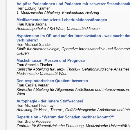
Adipöse Patientinnen und Patienten mit schwerer Steatohepatit
Herr Ludwig Kramer
1. Medizinische Abteilung, Krankenhaus Hietzing
Medikamenteninduzierte Leberfunktionsstörungen
Frau Klara Jadrna
Anstaltsapotheke AKH Wien, Universitätskliniken
Hypotension im OP und auf der Intensivstation - was macht d
verhindern?
Herr Michael Sander
Klinik für Anästhesiologie, Operative Intensivmedizin und Schmerzt
Gießen
Muskelmasse - Messen und Prognose
Frau Arabella Fischer
Klinische Abteilung für Herz-, Thorax-, Gefäßchirurgische Anästhes
Medizinische Universität Wien
Den respiratorischen Quotient bewerten
Frau Cecilia Veraar
Klinische Abteilung für Allgemeine Anästhesie und Intensivmedizin,
Wien
Autophagie - der innere Stoffwechsel
Herr Michael Hiesmayr
Abteilung für Herz-, Thorax-, Gefäßchirurgische Anästhesie und I
Reperfusion - “Warum der Schaden nachher kommt?“
Herr Bruno Podesser
Zentrum für Biomedizinische Forschung, Medizinische Universität 