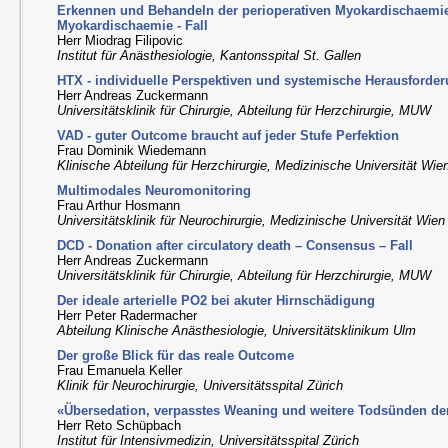
Erkennen und Behandeln der perioperativen Myokardischaemie 
Myokardischaemie - Fall
Herr Miodrag Filipovic
Institut für Anästhesiologie, Kantonsspital St. Gallen
HTX - individuelle Perspektiven und systemische Herausforde
Herr Andreas Zuckermann
Universitätsklinik für Chirurgie, Abteilung für Herzchirurgie, MUW
VAD - guter Outcome braucht auf jeder Stufe Perfektion
Frau Dominik Wiedemann
Klinische Abteilung für Herzchirurgie, Medizinische Universität Wie
Multimodales Neuromonitoring
Frau Arthur Hosmann
Universitätsklinik für Neurochirurgie, Medizinische Universität Wien
DCD - Donation after circulatory death – Consensus – Fall
Herr Andreas Zuckermann
Universitätsklinik für Chirurgie, Abteilung für Herzchirurgie, MUW
Der ideale arterielle PO2 bei akuter Hirnschädigung
Herr Peter Radermacher
Abteilung Klinische Anästhesiologie, Universitätsklinikum Ulm
Der große Blick für das reale Outcome
Frau Emanuela Keller
Klinik für Neurochirurgie, Universitätsspital Zürich
«Übersedation, verpasstes Weaning und weitere Todsünden de
Herr Reto Schüpbach
Institut für Intensivmedizin, Universitätsspital Zürich