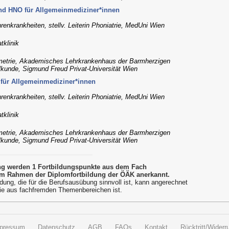
nd HNO für Allgemeinmediziner*innen
hrenkrankheiten, stellv. Leiterin Phoniatrie, MedUni Wien
tklinik
metrie, Akademisches Lehrkrankenhaus der Barmherzigen
lkunde, Sigmund Freud Privat-Universität Wien
für Allgemeinmediziner*innen
hrenkrankheiten, stellv. Leiterin Phoniatrie, MedUni Wien
tklinik
metrie, Akademisches Lehrkrankenhaus der Barmherzigen
lkunde, Sigmund Freud Privat-Universität Wien
ung werden 1 Fortbildungspunkte aus dem Fach
m Rahmen der Diplomfortbildung der ÖÄK anerkannt.
dung, die für die Berufsausübung sinnvoll ist, kann angerechnet
ie aus fachfremden Themenbereichen ist.
pressum
Datenschutz
AGB
FAQs
Kontakt
Rücktritt/Widerru