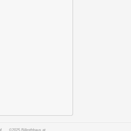
f
©2025 Billrothhaus.at