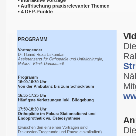
• Interaktive Vorträge
• Auffrischung praxisrelevanter Themen
•
4 DFP-Punkte
Vi
PROGRAMM
Die
Vortragender
Rah
Dr. Hamid Reza Eskandari
Assistenzarzt für Orthopädie und Unfallchirurgie,
Notarzt, Klinik Donaustadt
St
Nä
Programm
16:00-16:30 Uhr
Mit
Von der Ambulanz bis zum Schockraum
ww
16:55
-
17:25 Uhr
Häufigste Verletzungen inkl. Bildgebung
17:50-18:30 Uhr
Orthopädie im Fokus: Stationsdienst und
An
Endoprothetik vs. Osteosynthese
(zwischen den einzelnen Vorträgen sind
Die
Diskussion/Fragerunde und Pause einkalkuliert)