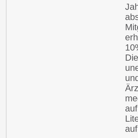
Jah
ab
Mit
erh
10
Die
une
und
Ärz
me
au
Lit
au