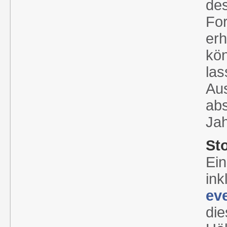
des
For
erh
kö
las
Aus
abs
Jah
St
Ein
ink
ev
die