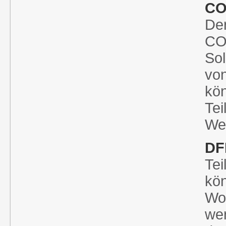
CO
Der
COV
Sol
vo
kö
Te
We
DF
Te
kö
Wo
we