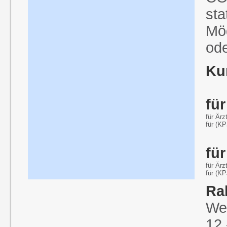
sta
Mö
ode
Ku
fü
für Ä
für (KP
fü
für Ä
für (KP
Ra
We
12.