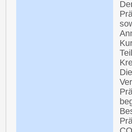
Der
Prä
sow
An
Kur
Tei
Kre
Die
Ver
Prä
beg
Bes
Pr
CO