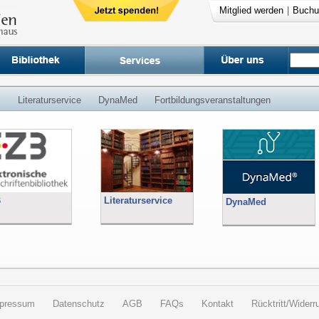
Mitglied werden
|
Buchu
B
Literaturservice
DynaMed
Fortbildungsveranstaltungen
B
Literaturservice
DynaMed
pressum
Datenschutz
AGB
FAQs
Kontakt
Rücktritt/Widerru