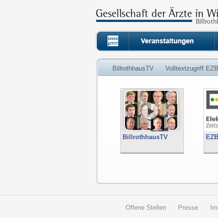
BillrothhausTV
Volltextzugriff EZ
BillrothhausTV
EZ
Offene Stellen
Presse
Im